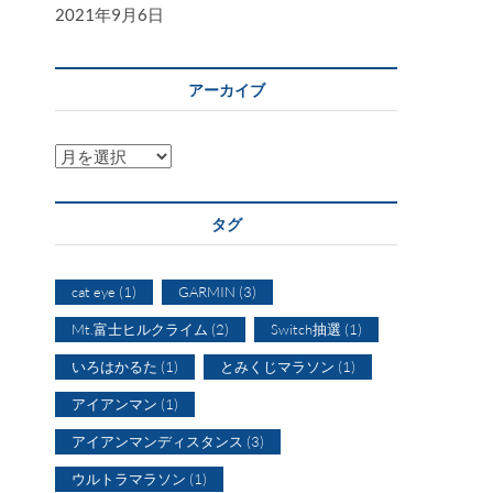
2021年9月6日
アーカイブ
ア
ー
カ
タグ
イ
ブ
cat eye
(1)
GARMIN
(3)
Mt.富士ヒルクライム
(2)
Switch抽選
(1)
いろはかるた
(1)
とみくじマラソン
(1)
アイアンマン
(1)
アイアンマンディスタンス
(3)
ウルトラマラソン
(1)