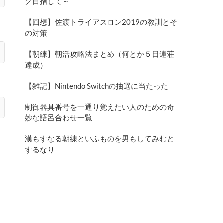
グ目指して～
【回想】佐渡トライアスロン2019の教訓とそ
の対策
【朝練】朝活攻略法まとめ（何とか５日連荘
達成）
【雑記】Nintendo Switchの抽選に当たった
制御器具番号を一通り覚えたい人のための奇
妙な語呂合わせ一覧
漢もすなる朝練といふものを男もしてみむと
するなり
さ