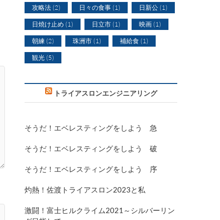
攻略法
(2)
日々の食事
(1)
日新公
(1)
日焼け止め
(1)
日立市
(1)
映画
(1)
朝練
(2)
珠洲市
(1)
補給食
(1)
観光
(5)
トライアスロンエンジニアリング
そうだ！エベレスティングをしよう 急
そうだ！エベレスティングをしよう 破
そうだ！エベレスティングをしよう 序
灼熱！佐渡トライアスロン2023と私
激闘！富士ヒルクライム2021～シルバーリン