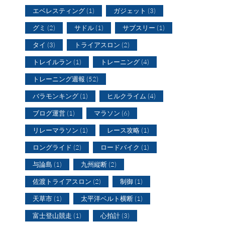
エベレスティング
(1)
ガジェット
(3)
問
グミ
(2)
サドル
(1)
サブスリー
(1)
ト
タイ
(3)
トライアスロン
(2)
トレイルラン
(1)
トレーニング
(4)
トレーニング週報
(52)
バラモンキング
(1)
ヒルクライム
(4)
ャ
ブログ運営
(1)
マラソン
(6)
リレーマラソン
(1)
レース攻略
(1)
ロングライド
(2)
ロードバイク
(1)
与論島
(1)
九州縦断
(2)
佐渡トライアスロン
(2)
制御
(1)
天草市
(1)
太平洋ベルト横断
(1)
富士登山競走
(1)
心拍計
(3)