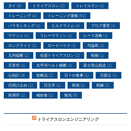
タイ
(3)
トライアスロン
(2)
トレイルラン
(1)
トレーニング
(4)
トレーニング週報
(52)
バラモンキング
(1)
ヒルクライム
(4)
ブログ運営
(1)
マラソン
(6)
リレーマラソン
(1)
レース攻略
(1)
ロングライド
(2)
ロードバイク
(1)
与論島
(1)
九州縦断
(2)
佐渡トライアスロン
(2)
制御
(1)
天草市
(1)
太平洋ベルト横断
(1)
富士登山競走
(1)
心拍計
(3)
攻略法
(2)
日々の食事
(1)
日新公
(1)
日焼け止め
(1)
日立市
(1)
映画
(1)
朝練
(2)
珠洲市
(1)
補給食
(1)
観光
(5)
トライアスロンエンジニアリング