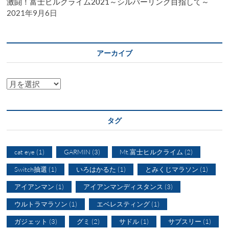
激闘！富士ヒルクライム2021～シルバーリング目指して～
2021年9月6日
アーカイブ
ア
ー
カ
イ
タグ
ブ
cat eye
(1)
GARMIN
(3)
Mt.富士ヒルクライム
(2)
Switch抽選
(1)
いろはかるた
(1)
とみくじマラソン
(1)
アイアンマン
(1)
アイアンマンディスタンス
(3)
ウルトラマラソン
(1)
エベレスティング
(1)
ガジェット
(3)
グミ
(2)
サドル
(1)
サブスリー
(1)