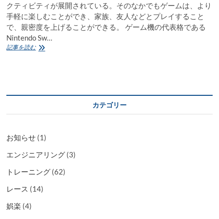
クティビティが展開されている。そのなかでもゲームは、より
手軽に楽しむことができ、家族、友人などとプレイすること
で、親密度を上げることができる。 ゲーム機の代表格である
Nintendo Sw…
【雑
記事を読む
記】
Nintendo
Switch
の
抽
選
カテゴリー
に
当
た
っ
お知らせ
(1)
た
エンジニアリング
(3)
トレーニング
(62)
レース
(14)
娯楽
(4)